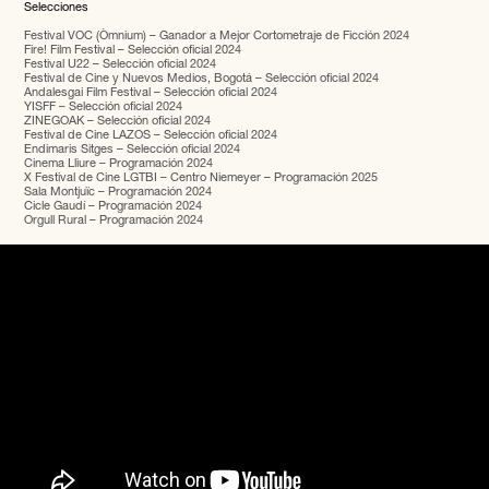
Selecciones
Festival VOC (Òmnium) – Ganador a Mejor Cortometraje de Ficción 2024
Fire! Film Festival – Selección oficial 2024
Festival U22 – Selección oficial 2024
Festival de Cine y Nuevos Medios, Bogotá – Selección oficial 2024
Andalesgai Film Festival – Selección oficial 2024
YISFF – Selección oficial 2024
ZINEGOAK – Selección oficial 2024
Festival de Cine LAZOS – Selección oficial 2024
Endimaris Sitges – Selección oficial 2024
Cinema Lliure – Programación 2024
X Festival de Cine LGTBI – Centro Niemeyer – Programación 2025
Sala Montjuïc – Programación 2024
Cicle Gaudí – Programación 2024
Orgull Rural – Programación 2024