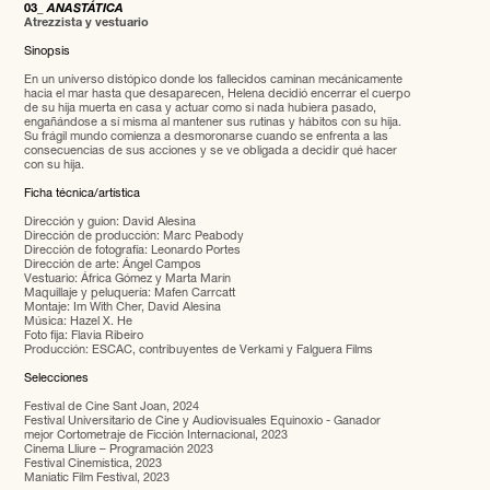
03_
ANASTÁTICA
Atrezzista y vestuario
Sinopsis
En un universo distópico donde los fallecidos caminan mecánicamente
hacia el mar hasta que desaparecen, Helena decidió encerrar el cuerpo
de su hija muerta en casa y actuar como si nada hubiera pasado,
engañándose a sí misma al mantener sus rutinas y hábitos con su hija.
Su frágil mundo comienza a desmoronarse cuando se enfrenta a las
consecuencias de sus acciones y se ve obligada a decidir qué hacer
con su hija.
Ficha técnica/artística
Dirección y guion: David Alesina
Dirección de producción: Marc Peabody
Dirección de fotografía: Leonardo Portes
Dirección de arte: Ángel Campos
Vestuario: África Gómez y Marta Marín
Maquillaje y peluquería: Mafen Carrcatt
Montaje: Im With Cher, David Alesina
Música: Hazel X. He
Foto fija: Flavia Ribeiro
Producción: ESCAC, contribuyentes de Verkami y Falguera Films
Selecciones
Festival de Cine Sant Joan, 2024
Festival Universitario de Cine y Audiovisuales Equinoxio - Ganador
mejor Cortometraje de Ficción Internacional, 2023
Cinema Lliure – Programación 2023
Festival Cinemística, 2023
Maniatic Film Festival, 2023