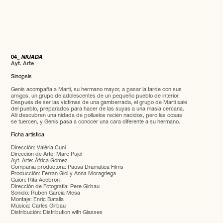
04_
NIUADA
Ayt. Arte
Sinopsis
Genís acompaña a Martí, su hermano mayor, a pasar la tarde con sus
amigos, un grupo de adolescentes de un pequeño pueblo de interior.
Después de ser las víctimas de una gamberrada, el grupo de Martí sale
del pueblo, preparados para hacer de las suyas a una masía cercana.
Allí descubren una nidada de polluelos recién nacidos, pero las cosas
se tuercen, y Genís pasa a conocer una cara diferente a su hermano.
Ficha artística
Dirección: Valèria Cuní
Dirección de Arte: Marc Pujol
Ayt. Arte: África Gómez
Compañía productora: Pausa Dramática Films
Producción: Ferran Giol y Anna Moragriega
Guión: Rita Acebrón
Dirección de Fotografía: Pere Girbau
Sonido: Rubén García Mesa
Montaje: Enric Batalla
Música: Carles Girbau
Distribución: Distribution with Glasses