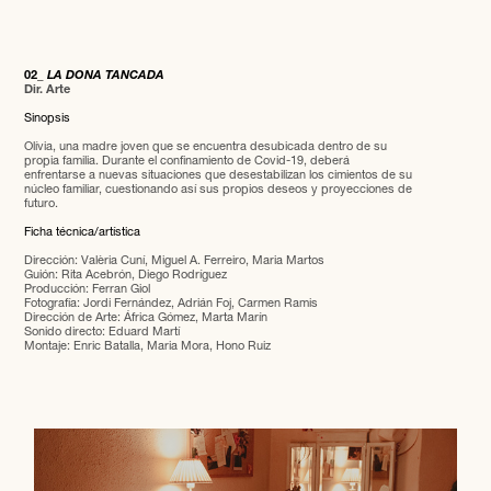
02_
LA DONA TANCADA
Dir. Arte
Sinopsis
Olívia, una madre joven que se encuentra desubicada dentro de su
propia familia. Durante el confinamiento de Covid-19, deberá
enfrentarse a nuevas situaciones que desestabilizan los cimientos de su
núcleo familiar, cuestionando así sus propios deseos y proyecciones de
futuro.
Ficha técnica/artística
Dirección: Valèria Cuní, Miguel A. Ferreiro, Maria Martos
Guión: Rita Acebrón, Diego Rodríguez
Producción: Ferran Giol
Fotografía: Jordi Fernández, Adrián Foj, Carmen Ramis
Dirección de Arte: África Gómez, Marta Marín
Sonido directo: Eduard Martí
Montaje: Enric Batalla, Maria Mora, Hono Ruiz