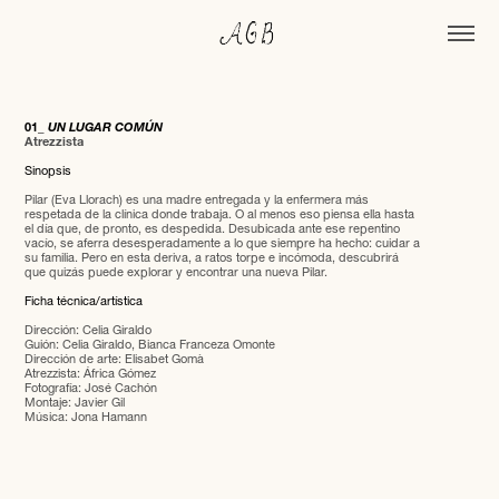
01_
UN LUGAR COMÚN
Atrezzista
Sinopsis
Pilar (Eva Llorach) es una madre entregada y la enfermera más
respetada de la clínica donde trabaja. O al menos eso piensa ella hasta
el día que, de pronto, es despedida. Desubicada ante ese repentino
vacío, se aferra desesperadamente a lo que siempre ha hecho: cuidar a
su familia. Pero en esta deriva, a ratos torpe e incómoda, descubrirá
que quizás puede explorar y encontrar una nueva Pilar.
Ficha técnica/artística
Dirección: Celia Giraldo
Guión: Celia Giraldo, Bianca Franceza Omonte
Dirección de arte: Elisabet Gomà
Atrezzista: África Gómez
Fotografía: José Cachón
Montaje: Javier Gil
Música: Jona Hamann